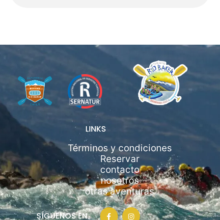
LINKS
Términos y condiciones
Reservar
contacto
nosotros
otras aventuras
F
I
SÍGUENOS EN
a
n