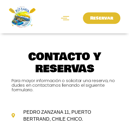
Ir
al
contenido
Reservar
CONTACTO Y
RESERVAS
Para mayor información o solicitar una reserva, no
dudes en contactarnos llenando el siguiente
formulario.
REACH US THROUGH
PEDRO ZANZANA 11, PUERTO
BERTRAND, CHILE CHICO.