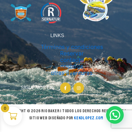
LINKS
Términos y condiciones
Reservar
contacto
nosotros
otras aventuras
F
I
SÍGUENOS EN
a
n
c
s
e
t
b
a
o
g
0
o
r
Copyright © 2026 Rio Baker | Todos los Derechos Reservados |
k
a
-
m
Sitio web diseñado por
kekolopez.com
f